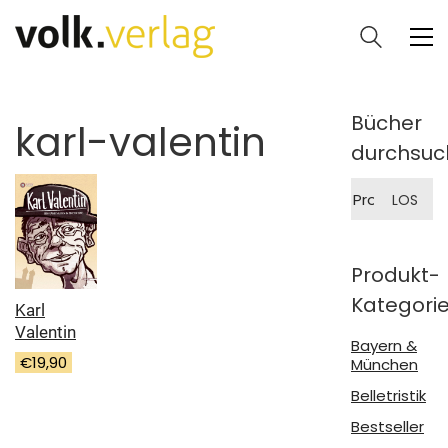
Bücher
karl-valentin
durchsuc
Suche
LOS
nach:
Produkt-
Kategori
Karl
Valentin
Bayern &
€
19,90
München
Belletristik
Bestseller