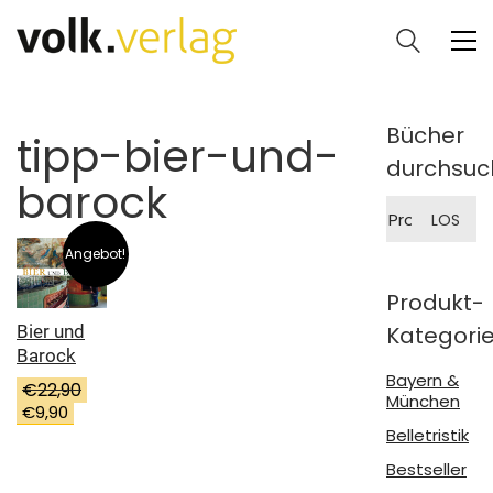
Bücher
tipp-bier-und-
durchsuc
barock
Suche
LOS
nach:
Angebot!
Produkt-
Kategori
Bier und
Barock
Bayern &
€
22,90
München
Ursprünglicher
Aktueller
€
9,90
Preis
Preis
Belletristik
war:
ist:
Bestseller
€22,90
€9,90.