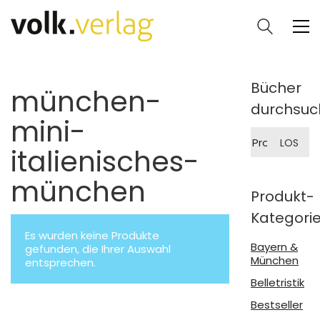
Bücher
münchen-
durchsuc
mini-
Suche
LOS
nach:
italienisches-
münchen
Produkt-
Kategori
Es wurden keine Produkte
Bayern &
gefunden, die Ihrer Auswahl
München
entsprechen.
Belletristik
Bestseller