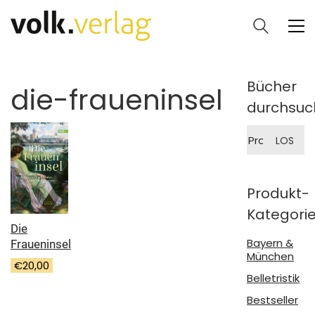
Bücher
die-fraueninsel
durchsuc
Suche
LOS
nach:
Produkt-
Kategori
Die
Bayern &
Fraueninsel
München
€
20,00
Belletristik
Bestseller