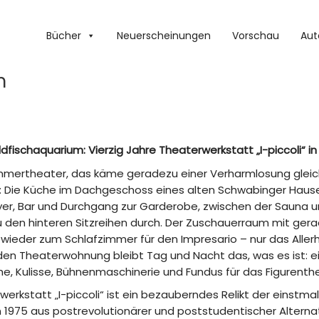
Bücher
Neuerscheinungen
Vorschau
Aut
m
dfischaquarium: Vierzig Jahre Theaterwerkstatt „I-piccoli“ i
mmertheater, das käme geradezu einer Verharmlosung gleic
: Die Küche im Dachgeschoss eines alten Schwabinger Hauses 
yer, Bar und Durchgang zur Garderobe, zwischen der Sauna 
 den hinteren Sitzreihen durch. Der Zuschauerraum mit gera
 wieder zum Schlafzimmer für den Impresario – nur das Allerh
nden Theaterwohnung bleibt Tag und Nacht das, was es ist
e, Kulisse, Bühnenmaschinerie und Fundus für das Figurenth
werkstatt „I-piccoli“ ist ein bezauberndes Relikt der einst
1975 aus postrevolutionärer und poststudentischer Alternati