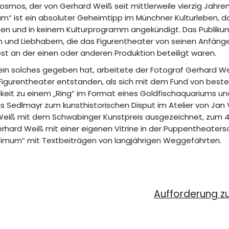
osmos, der von Gerhard Weiß seit mittlerweile vierzig Jahre
um“ ist ein absoluter Geheimtipp im Münchner Kulturleben, d
en und in keinem Kulturprogramm angekündigt. Das Publikum
 und Liebhabern, die das Figurentheater von seinen Anfäng
st an der einen oder anderen Produktion beteiligt waren.
ein solches gegeben hat, arbeitete der Fotograf Gerhard Wei
 Figurentheater entstanden, als sich mit dem Fund von bes
eit zu einem „Ring“ im Format eines Goldfischaquariums und
ns Sedlmayr zum kunsthistorischen Disput im Atelier von Jan 
Weiß mit dem Schwabinger Kunstpreis ausgezeichnet, zum 40-
ard Weiß mit einer eigenen Vitrine in der Puppentheatersa
simum“ mit Textbeiträgen von langjährigen Weggefährten.
Aufforderung z