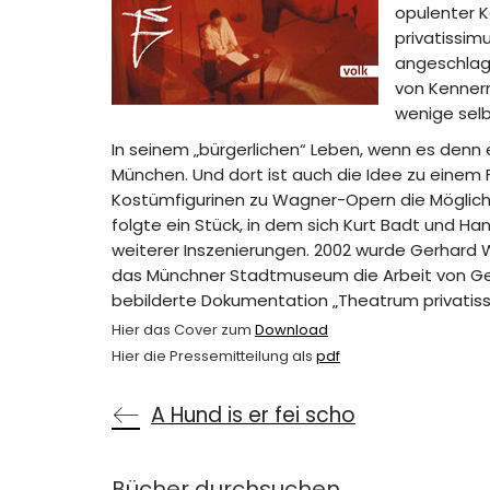
opulenter K
privatissim
angeschlag
von Kennern
wenige selb
In seinem „bürgerlichen“ Leben, wenn es denn 
München. Und dort ist auch die Idee zu einem
Kostümfigurinen zu Wagner-Opern die Möglichk
folgte ein Stück, in dem sich Kurt Badt und Ha
weiterer Inszenierungen. 2002 wurde Gerhard 
das Münchner Stadtmuseum die Arbeit von Gerh
bebilderte Dokumentation „Theatrum privatis
Hier das Cover zum
Download
Hier die Pressemitteilung als
pdf
A Hund is er fei scho
Bücher durchsuchen