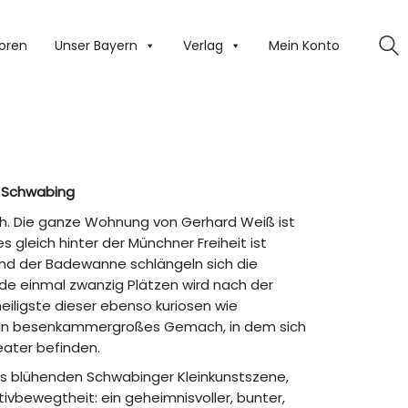
oren
Unser Bayern
Verlag
Mein Konto
n Schwabing
h. Die ganze Wohnung von Gerhard Weiß ist
gleich hinter der Münchner Freiheit ist
und der Badewanne schlängeln sich die
de einmal zwanzig Plätzen wird nach der
eiligste dieser ebenso kuriosen wie
: ein besenkammergroßes Gemach, in dem sich
eater befinden.
mals blühenden Schwabinger Kleinkunstszene,
vbewegtheit: ein geheimnisvoller, bunter,