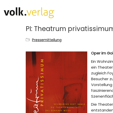
PI: Theatrum privatissimu
Pressemitteilung
Oper im Gol
Ein Wohnzi
ein Theater
zugleich Fo
Besucher zu
Vorstellung
fasziniere
Szenenfläch
Die Theater
entstanden 