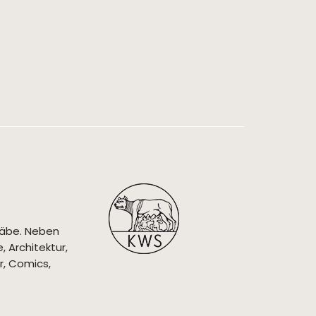
täbe. Neben
 Architektur,
r, Comics,