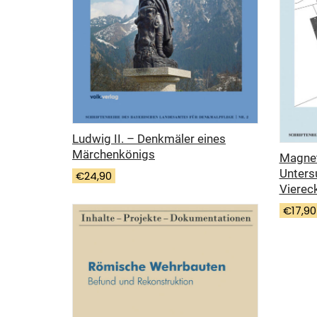
Ludwig II. – Denkmäler eines
Märchenkönigs
Magne
Unters
€
24,90
Vierec
€
17,90