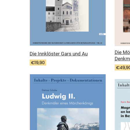
Die Mö
Die Innklöster Gars und Au
Denkma
€
19,90
€
49,9