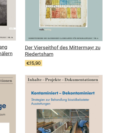
ang
Der Vierseithof des Mittermayr zu
älern
Riedertsham
€
15,90