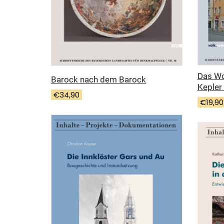
Das Wo
Barock nach dem Barock
Kepler
€
34,90
€
19,90