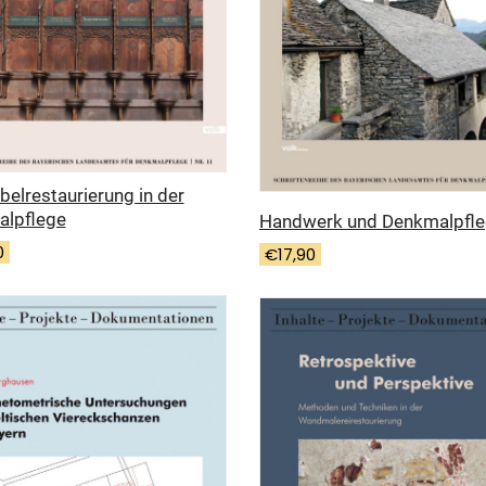
belrestaurierung in der
lpflege
Handwerk und Denkmalpfl
0
€
17,90