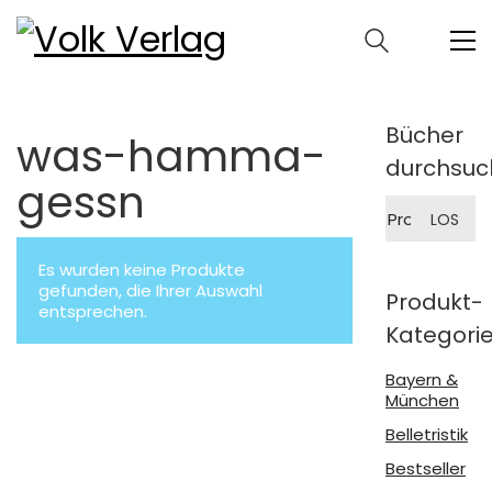
Bücher
was-hamma-
durchsuc
gessn
Suche
LOS
nach:
Es wurden keine Produkte
gefunden, die Ihrer Auswahl
Produkt-
entsprechen.
Kategori
Bayern &
München
Belletristik
Bestseller