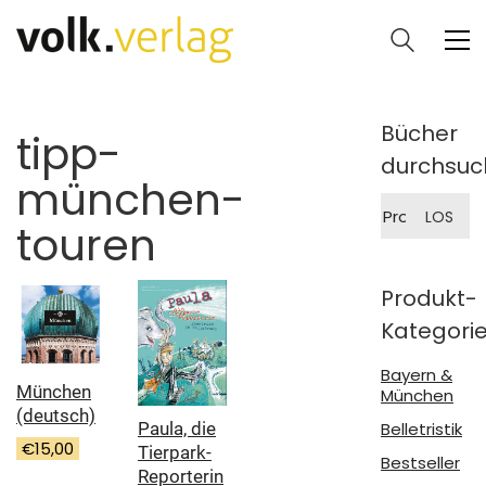
Bücher
tipp-
durchsuc
münchen-
Suche
LOS
nach:
touren
Produkt-
Kategori
Bayern &
München
München
(deutsch)
Paula, die
Belletristik
€
15,00
Tierpark-
Bestseller
Reporterin