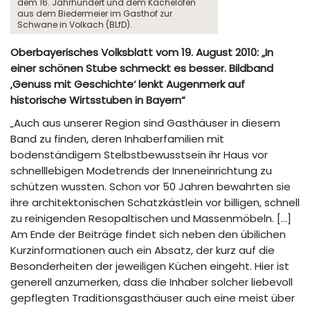
dem 16. Jahrhundert und dem Kachelofen
aus dem Biedermeier im Gasthof zur
Schwane in Volkach (BLfD).
Oberbayerisches Volksblatt vom 19. August 2010: „In
einer schönen Stube schmeckt es besser. Bildband
‚Genuss mit Geschichte‘ lenkt Augenmerk auf
historische Wirtsstuben in Bayern“
„Auch aus unserer Region sind Gasthäuser in diesem
Band zu finden, deren Inhaberfamilien mit
bodenständigem Stelbstbewusstsein ihr Haus vor
schnelllebigen Modetrends der Inneneinrichtung zu
schützen wussten. Schon vor 50 Jahren bewahrten sie
ihre architektonischen Schatzkästlein vor billigen, schnell
zu reinigenden Resopaltischen und Massenmöbeln. […]
Am Ende der Beiträge findet sich neben den übilichen
Kurzinformationen auch ein Absatz, der kurz auf die
Besonderheiten der jeweiligen Küchen eingeht. Hier ist
generell anzumerken, dass die Inhaber solcher liebevoll
gepflegten Traditionsgasthäuser auch eine meist über