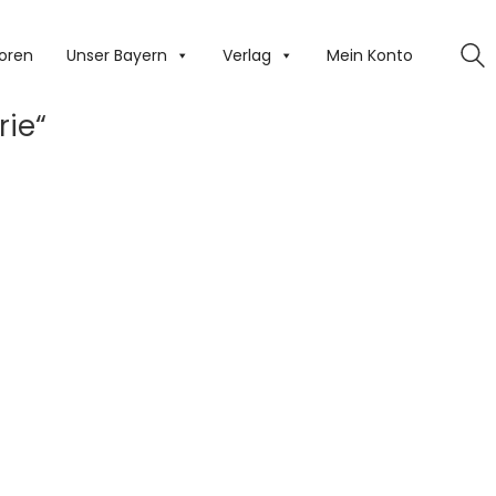
oren
Unser Bayern
Verlag
Mein Konto
rie“