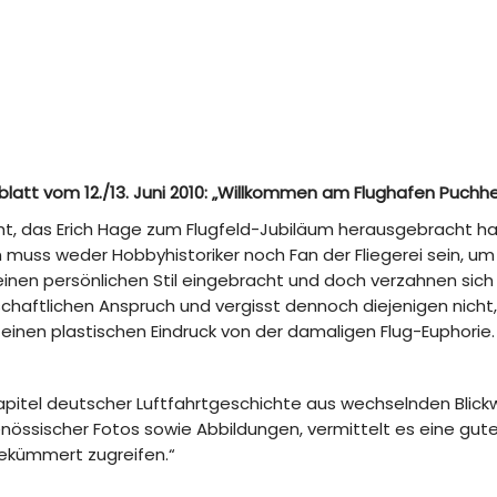
blatt vom 12./13. Juni 2010: „Willkommen am Flughafen Puchh
t, das Erich Hage zum Flugfeld-Jubiläum herausgebracht hat. 
muss weder Hobbyhistoriker noch Fan der Fliegerei sein, um
inen persönlichen Stil eingebracht und doch verzahnen sich
ftlichen Anspruch und vergisst dennoch diejenigen nicht, 
inen plastischen Eindruck von der damaligen Flug-Euphorie.
apitel deutscher Luftfahrtgeschichte aus wechselnden Blickw
enössischer Fotos sowie Abbildungen, vermittelt es eine gute
nbekümmert zugreifen.“