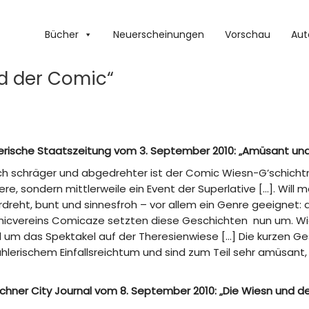
Bücher
Neuerscheinungen
Vorschau
Aut
d der Comic“
erische Staatszeitung vom 3. September 2010: „Amüsant un
h schräger und abgedrehter ist der Comic Wiesn-G’schichtn.
re, sondern mittlerweile ein Event der Superlative […]. Will 
dreht, bunt und sinnesfroh – vor allem ein Genre geeignet:
icvereins Comicaze setzten diese Geschichten nun um. Wies
 um das Spektakel auf der Theresienwiese […] Die kurzen Ge
hlerischem Einfallsreichtum und sind zum Teil sehr amüsant,
chner City Journal vom 8. September 2010: „Die Wiesn und d