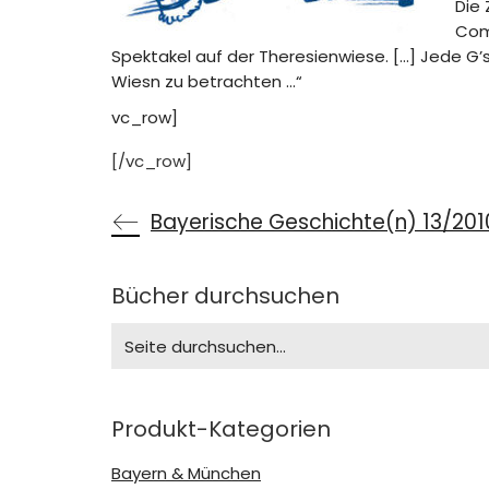
Die 
Comi
Spektakel auf der Theresienwiese. […] Jede G’s
Wiesn zu betrachten …“
vc_row]
[/vc_row]
Bayerische Geschichte(n) 13/201
Bücher durchsuchen
Search
for:
Produkt-Kategorien
Bayern & München