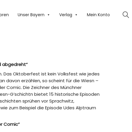
oren
Unser Bayern
Verlag
Mein Konto
d abgedreht“
 Das Oktoberfest ist kein Volksfest wie jedes
man davon erzählen, so scheint für die Wiesn –
 der Comic. Die Zeichner des Münchner
n-G’schichtn bietet 15 historische Episoden
schichten sprühen vor Sprachwitz,
 wie zum Beispiel die Episode Udes Alptraum
er Comic“