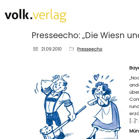
Presseecho: „Die Wiesn un
21.09.2010
Presseecho
Bay
„Noc
ande
über
Com
rund
erzä
[…]“.
Mün