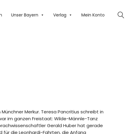
n
Unser Bayern
Verlag
Mein Konto
m Münchner Merkur. Teresa Pancritius schreibt in
 zwar im ganzen Freistaat: Wilde-Männle-Tanz
Sprachwissenschaftler Gerald Huber hat gerade
d für die Leonhardi-Fahrten, die Anfang