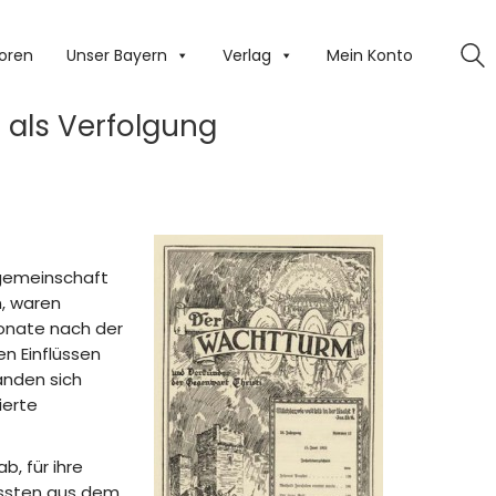
oren
Unser Bayern
Verlag
Mein Konto
 als Verfolgung
nsgemeinschaft
n, waren
Monate nach der
en Einflüssen
anden sich
ierte
b, für ihre
ussten aus dem