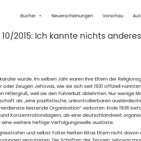
Bücher
Neuerscheinungen
Vorschau
Aut
10/2015: Ich kannte nichts anderes
chskanzler wurde. Im selben Jahr waren ihre Eltern der Religio
r oder Zeugen Jehovas, wie sie sich seit 1931 offiziell nannte
Hitlergruß, weil sie den Führerkult ablehnten. Nur wenige 
aft als „eine pazifistische, unkontrollierbaren ausländisch
rdienste leistende Organisation“ verboten. Ende 1936 bef
und Konzentrationslagern, als eine deutschlandweit organis
eine weitere heftige Verfolgungswelle auslöste.
isstrafen und selbst Folter hielten Ritas Eltern nicht davon a
ugungen einzutreten. Die Schriften der Zeugen Jehovas m