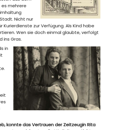
b es mehrere
eimhaltung
Stadt. Nicht nur
ür Kurierdienste zur Verfügung. Als Kind habe
rtieren. Wen sie doch einmal glaubte, verfolgt
 ins Gras.
s in
it
te.
eit
res
u
b, konnte das Vertrauen der Zeitzeugin Rita