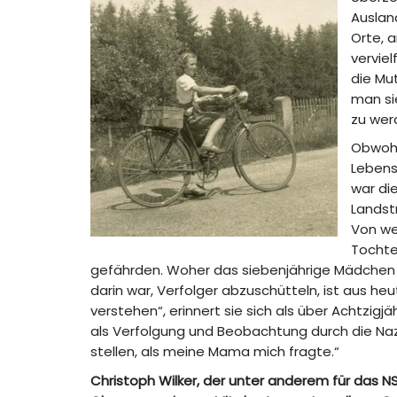
Auslan
Orte, 
verviel
die Mut
man si
zu wer
Obwohl
Lebens
war di
Landst
Von wem
Tochte
gefährden. Woher das siebenjährige Mädchen d
darin war, Verfolger abzuschütteln, ist aus he
verstehen“, erinnert sie sich als über Achtzigjä
als Verfolgung und Beobachtung durch die Nazi
stellen, als meine Mama mich fragte.“
Christoph Wilker, der unter anderem für das 