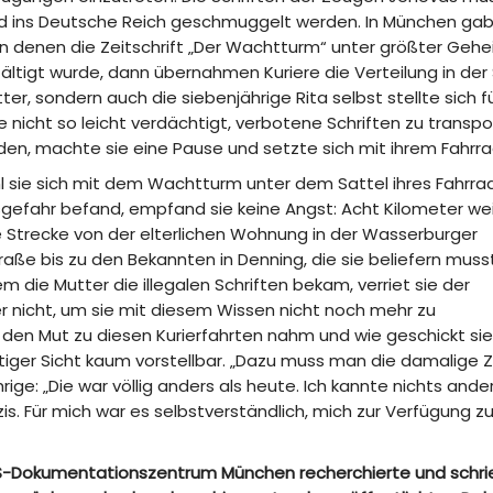
d ins Deutsche Reich geschmuggelt werden. In München ga
an denen die Zeitschrift „Der Wachtturm“ unter größter Geh
fältigt wurde, dann übernahmen Kuriere die Verteilung in der 
ter, sondern auch die siebenjährige Rita selbst stellte sich f
e nicht so leicht verdächtigt, verbotene Schriften zu transpo
den, machte sie eine Pause und setzte sich mit ihrem Fahrrad
 sie sich mit dem Wachtturm unter dem Sattel ihres Fahrrad
gefahr befand, empfand sie keine Angst: Acht Kilometer we
e Strecke von der elterlichen Wohnung in der Wasserburger
raße bis zu den Bekannten in Denning, die sie beliefern muss
 die Mutter die illegalen Schriften bekam, verriet sie der
r nicht, um sie mit diesem Wissen nicht noch mehr zu
en Mut zu diesen Kurierfahrten nahm und wie geschickt sie
utiger Sicht kaum vorstellbar. „Dazu muss man die damalige Z
hrige: „Die war völlig anders als heute. Ich kannte nichts ande
s. Für mich war es selbstverständlich, mich zur Verfügung z
NS-Dokumentationszentrum München recherchierte und schrie