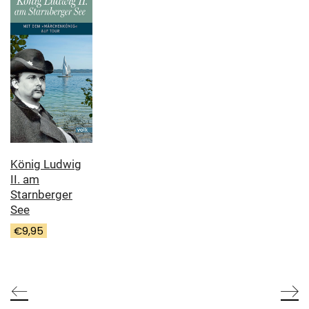
König Ludwig
II. am
Starnberger
See
€
9,95