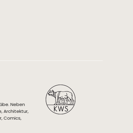
täbe. Neben
 Architektur,
r, Comics,