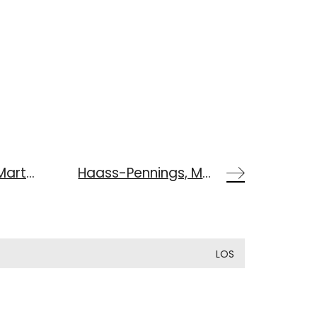
Bayerische Geschichten 4/2024: 77 musikalische Schmähgedichte von Andreas Martin Hofmeir
Haass-Pennings, Marion