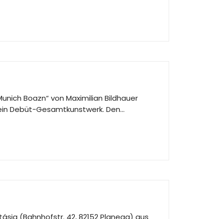
unich Boazn“ von Maximilian Bildhauer
er ein Debüt-Gesamtkunstwerk. Den…
ntásia (Bahnhofstr. 42, 82152 Planegg) aus