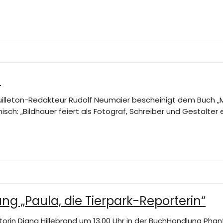
n
euilleton-Redakteur Rudolf Neumaier bescheinigt dem Buch „M
nisch: „Bildhauer feiert als Fotograf, Schreiber und Gestalt
ng „Paula, die Tierpark-Reporterin“
utorin Diana Hillebrand um 13.00 Uhr in der BuchHandlung Pha