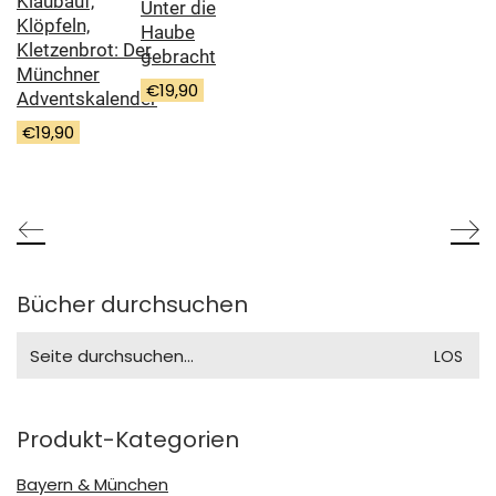
Klaubauf,
Unter die
Klöpfeln,
Haube
Kletzenbrot: Der
gebracht
Münchner
€
19,90
Adventskalender
€
19,90
Bücher durchsuchen
Search
for:
Produkt-Kategorien
Bayern & München