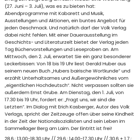
(27. Juni – 3. Juli), was es zu bieten hat:
Abendprogramme mit Kabarett und Musik,
Ausstellungen und Aktionen, ein buntes Angebot für
jeden Geschmack. Und natürlich darf der Volk Verlag
dabei nicht fehlen. Mit einer Dauerausstellung im
Geschichts- und Literaturzelt bietet der Verlag jeden
Tag Büchervorstellungen und Leseproben an. Am
Mittwoch, den 2. Juli, erwartet Sie ein ganz besonderer
Leckerbissen: Von 18 bis 19 Uhr liest Gerald Huber aus
seinem neuen Buch „Hubers bairische Wortkunde“ und
erzählt Unterhaltsames und Außergewöhnliches vom
„eigentlichen Hochdeutsch“. Nicht verpassen sollten sie
außerdem Ernst Grube. Am Dienstag, den 1. Juli, von
17.30 bis 19 Uhr, fordert er: „Fragt uns, wir sind die
Letzten“. Im Dialog mit Erich Kasberger, Autor des Volk
Verlags, spricht der Zeitzeuge offen über seine Kindheit
in der Zeit der Nationalsozialisten und sein Leben im
Sammellager Berg am Laim. Der Eintritt ist frei!
28.6.: 13.00-18.30 Uhr // 29.6.: 14.00-17.30 Uhr // 30.6 + 1.7.: