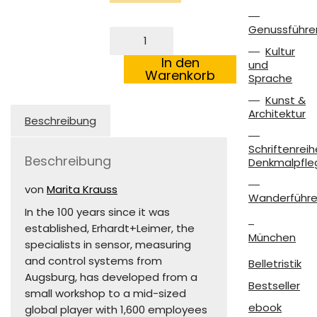
Genussführe
100
years
Kultur
of
In den
und
Erhardt+Leimer
Warenkorb
Sprache
Menge
Kunst &
Architektur
Beschreibung
Schriftenreih
Beschreibung
Denkmalpfle
von
Marita Krauss
Wanderführe
In the 100 years since it was
established, Erhardt+Leimer, the
München
specialists in sensor, measuring
and control systems from
Belletristik
Augsburg, has developed from a
Bestseller
small workshop to a mid-sized
ebook
global player with 1,600 employees