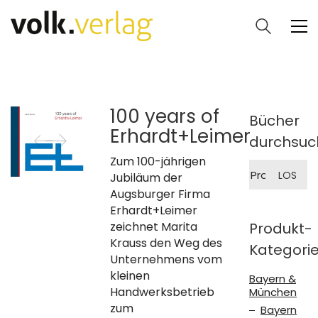
100 years of
Bücher
Erhardt+Leimer
durchsuc
Zum 100-jährigen
Suche
LOS
Jubiläum der
nach:
Augsburger Firma
Erhardt+Leimer
zeichnet Marita
Produkt-
Krauss den Weg des
Kategori
Unternehmens vom
kleinen
Bayern &
Handwerksbetrieb
München
zum
Bayern