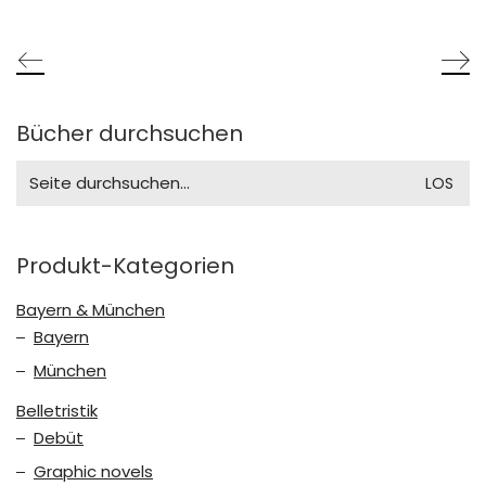
war:
ist:
€14,90
€9,90.
Bücher durchsuchen
Search
for:
Produkt-Kategorien
Bayern & München
Bayern
München
Belletristik
Debüt
Graphic novels