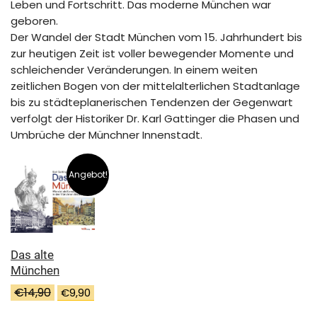
Leben und Fortschritt. Das moderne München war
geboren.
Der Wandel der Stadt München vom 15. Jahrhundert bis
zur heutigen Zeit ist voller bewegender Momente und
schleichender Veränderungen. In einem weiten
zeitlichen Bogen von der mittelalterlichen Stadtanlage
bis zu städteplanerischen Tendenzen der Gegenwart
verfolgt der Historiker Dr. Karl Gattinger die Phasen und
Umbrüche der Münchner Innenstadt.
Angebot!
Das alte
München
Ursprünglicher
Aktueller
€
14,90
€
9,90
Preis
Preis