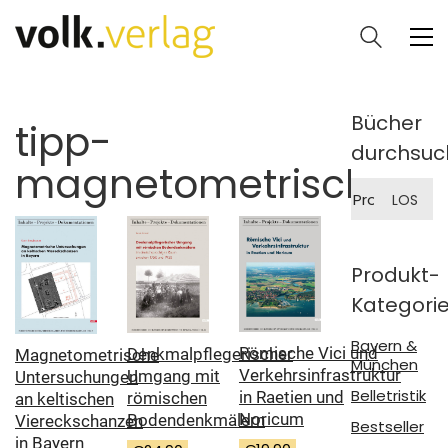
Bücher
tipp-
durchsuc
magnetometrische
Suche
LOS
nach:
Produkt-
Kategori
Bayern &
Römische Vici und
Denkmalpflegerischer
Magnetometrische
München
Verkehrsinfrastruktur
Umgang mit
Untersuchungen
Belletristik
in Raetien und
römischen
an keltischen
Noricum
Bodendenkmälern
Viereckschanzen
Bestseller
in Bayern