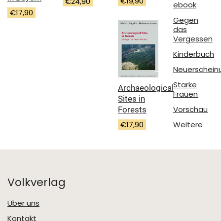
€
19,90
€
24,90
ebook
€
17,90
Gegen
das
Vergessen
Kinderbuch
Neuerschein
Starke
Archaeological
Frauen
Sites in
Vorschau
Forests
€
17,90
Weitere
Volkverlag
Über uns
Kontakt