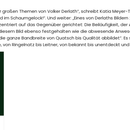
er großen Themen von Volker Derlath“, schreibt Katia Meyer-T
ld im Schaumgelock!“. Und weiter: „Eines von Derlaths Bildern
onzentriert auf das Gegenüber gerichtet: Die Beiläufigkeit, d
 diesem Bild ebenso festgehalten wie die abwesende Anwesen
e ganze Bandbreite von Quatsch bis Qualität abbildet“. Es s
 von Ringelnatz bis Leitner, von bekannt bis unentdeckt und 