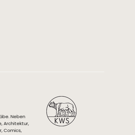
täbe. Neben
 Architektur,
r, Comics,