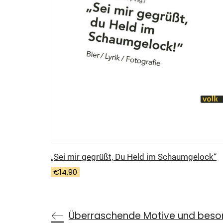
„Sei mir gegrüßt, Du Held im Schaumgelock“
€
14,90
Überraschende Motive und beso