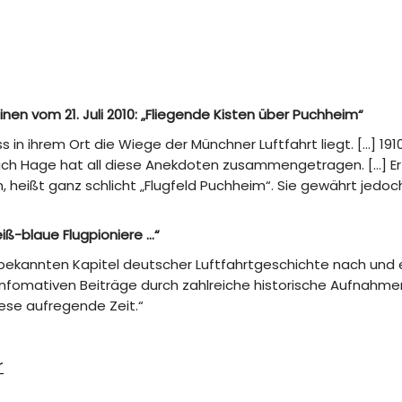
nen vom 21. Juli 2010: „Fliegende Kisten über Puchheim“
s in ihrem Ort die Wiege der Münchner Luftfahrt liegt. […] 
] Erich Hage hat all diese Anekdoten zusammengetragen. […] E
 heißt ganz schlicht „Flugfeld Puchheim“. Sie gewährt jedoch
eiß-blaue Flugpioniere …“
bekannten Kapitel deutscher Luftfahrtgeschichte nach und e
 infomativen Beiträge durch zahlreiche historische Aufnahmen
ese aufregende Zeit.“
r