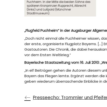
Puchheim. In der Mitte die beiden Söhne des
späteren Kronprinzen Rupprecht, Albrecht
(links) und Luitpold (Münchner
Stadtmuseum).
„Flugfeld Puchheim“ in der Augsburger Allgemei
„Doch nicht einmal alle Puchheimer wissen, das
der erste, organisierte Flugplatz Bayerns. […
Gastautoren. Die Chronik, die dabei herauskam,
vor dem Ersten Weltkrieg.“
Bayerische Staatszeitung vom 16. Juli 2010: „W
„In elf Beiträgen gehen die Autoren diesem un
Bayern das Fliegen lernte. Ergänzt werden die
geben wiederum überraschende Einblicke in di
Presseecho: Trommler und Pfeife