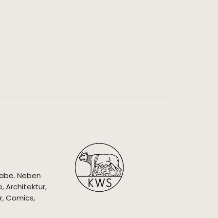
täbe. Neben
 Architektur,
r, Comics,