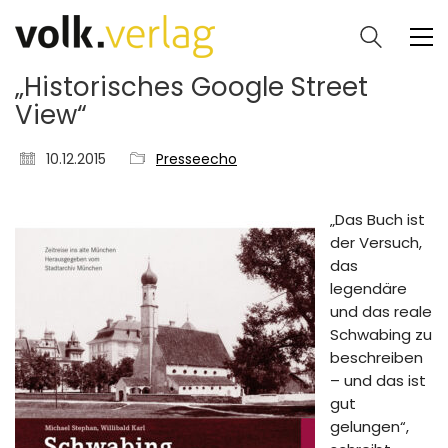
„Historisches Google Street
View“
10.12.2015
Presseecho
„Das Buch ist
der Versuch,
das
legendäre
und das reale
Schwabing zu
beschreiben
– und das ist
gut
gelungen“,