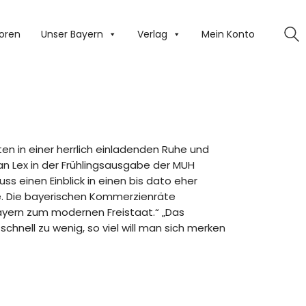
oren
Unser Bayern
Verlag
Mein Konto
en in einer herrlich einladenden Ruhe und
ian Lex in der Frühlingsausgabe der MUH
auss einen Einblick in einen bis dato eher
e. Die bayerischen Kommerzienräte
yern zum modernen Freistaat.“ „Das
hnell zu wenig, so viel will man sich merken