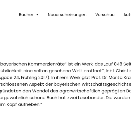
Bücher
Neuerscheinungen
Vorschau
Aut
 bayerischen Kommerzienräte“ ist ein Werk, das „auf 848 Seit
ührlichkeit eine selten gesehene Welt eröffnet“, lobt Christ
gabe 24, Frühling 2017). In ihrem Werk gibt Prof. Dr. Marita Kr
rschlossenen Aspekt der bayerischen Wirtschaftsgeschicht
gründeten den Wandel des agrarwirtschaftlich geprägten Ba
rgewöhnlich schöne Buch hat zwei Lesebänder. Die werden sc
 im Kopf aufheben.“