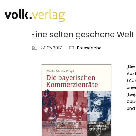
Eine selten gesehene Welt
24.05.2017
Presseecho
„Die
Ausf
(Aus
une
„be
auße
und