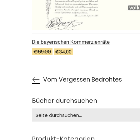
Die bayerischen Kommerzienräte
Ursprünglicher
Aktueller
€
69,00
€
34,00
Preis
Preis
war:
ist:
€69,00
€34,00.
Vom Vergessen Bedrohtes
Bücher durchsuchen
Search
for:
Produkt-Kategorien