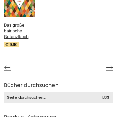
Das große
bairische
Gstanzlbuch
€
19,90
Bücher durchsuchen
Search
for: