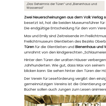
„Das Geheimnis der Türen“ und „Bienenhaus und
Wasserrad“
Zwei Neuerscheinungen aus dem Volk Verlag s
besetzt ist, hat die beiden Museumsführer für
Die endgültige Entscheidung für den vom Verein
Max und Emily sind Zeitreisende im Freilich
Freilichtmuseum Glentleiten des Bezirks Ob
Türen
für die Glentleiten und
Bienenhaus und 
umrahmt von den kindgerechten „Schlaumeiere
Hinter den Türen der uralten Häuser verberg
Jahrhunderten. Wie gut, dass Max von seinem 
blicken kann: Sie sehen hinter den Türen der 
Der Verein für Leseförderung vergibt den einz
gemeinnützigen Vereins ist die Orientierung an
Bücher sollen auch Jungen zum Lesen animier