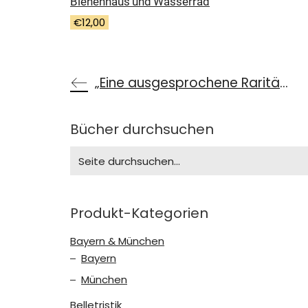
Bienenhaus und Wasserrad
€
12,00
„Eine ausgesprochene Rarität!“
Bücher durchsuchen
Search
for:
Produkt-Kategorien
Bayern & München
Bayern
München
Belletristik