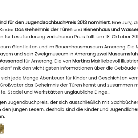
ind für den JugendSachbuchPreis 2013 nominiert
. Eine Jury,
 Kinder
Das Geheimnis der Türen
und
Bienenhaus und Wasse
 für Leseförderung verliehenen Preis fällt am 18. Oktober 201
tmuseum Glentleiten und im Bauernhausmuseum Amerang. Die
erbayern und sein Zweigmuseum in Amerang
zwei Museumsführe
Wasserrad
für Amerang. Die von
Martina Mair
liebevoll illust
ien“ mit den wichtigsten Informationen über die Gebäude u
en sich jede Menge Abenteuer für Kinder und Geschichten v
Großvater das Geheimnis der Türen kennt und zusammen mit 
Höfe, Stadel und Werkstätten unglaubliche Dinge…
igen Jugendbuchpreis, der sich ausschließlich mit Sachbücher
 den jungen Lesern, deshalb sind die Kinder und Jugendlichen
en.