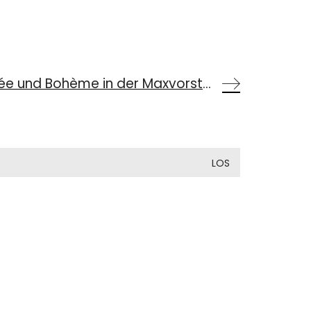
Münchner Geschichte(n),10/2013: Haute-Volée und Bohème in der Maxvorstadt