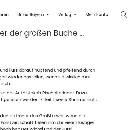
oren
Unser Bayern
Verlag
Mein Konto
ter der großen Buche …
 und kurz darauf hüpfend und pfeifend durch
rl wieder anstellen, wenn sie wirklich mal
isch.
inie der Autor Jakob Pischeltsrieder. Dazu
 gelesen werden. Er leiht seine Stimme nicht
 den es früher das Größte war, wenn die
stwirtschaft fielen ihm die vielen lustigen
och her: Der Wichtl und der Burzl