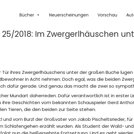
Bücher
Neuerscheinungen
Vorschau
Aut
 25/2018: Im Zwergerlhäuschen un
r Tür ihres Zwergerlhäuschens unter der großen Buche lugen
ldbewohner in Acht nehmen. Doch egal, was die beiden Zwerge
uch dafür gerade. Und genau das macht die zwei so sympath
cher Mundart daherreden. Dafür verantwortlich ist in erster L
s ihre Geschichten vom bekannten Schauspieler Gerd Anthoff
en Tieren, die den beiden zur Seite stehen.
und vom Burzl der Großvater von Jakob Pischeltsrieder, für
Schlafengehen erzählt wurden. Als Student der Wald- und For
folgt nun die heißersehnte Fortsetzung. Und es geht wieder h