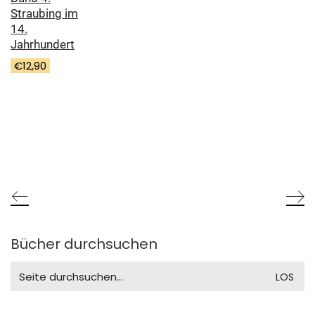
Straubing im
14.
Jahrhundert
€
12,90
Bücher durchsuchen
Search
for: