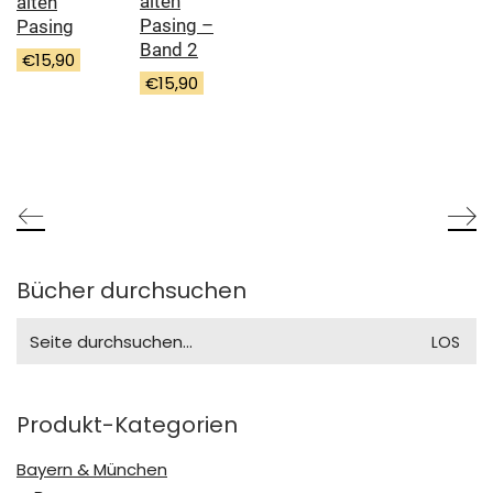
alten
alten
Pasing –
Pasing
Band 2
€
15,90
€
15,90
Bücher durchsuchen
Search
for:
Produkt-Kategorien
Bayern & München