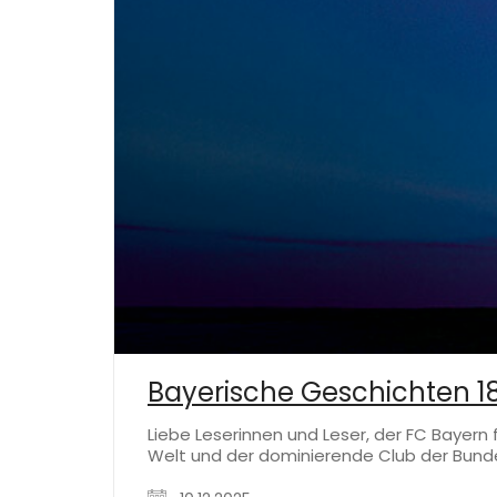
Bayerische Geschichten 1
Liebe Leserinnen und Leser, der FC Bayern f
Welt und der dominierende Club der Bunde