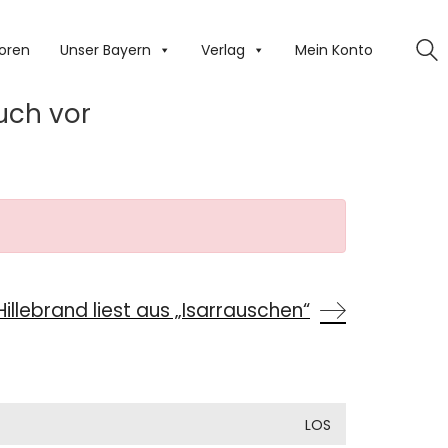
oren
Unser Bayern
Verlag
Mein Konto
uch vor
illebrand liest aus „Isarrauschen“