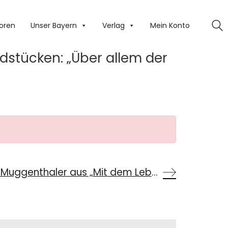
oren
Unser Bayern
Verlag
Mein Konto
dstücken: „Über allem der
Lesung von Thomas Muggenthaler aus „Mit dem Leben davongekommen“