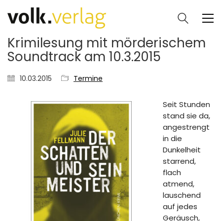
Krimilesung mit mörderischem
Soundtrack am 10.3.2015
10.03.2015
Termine
Seit Stunden
stand sie da,
angestrengt
in die
Dunkelheit
starrend,
flach
atmend,
lauschend
auf jedes
Geräusch,