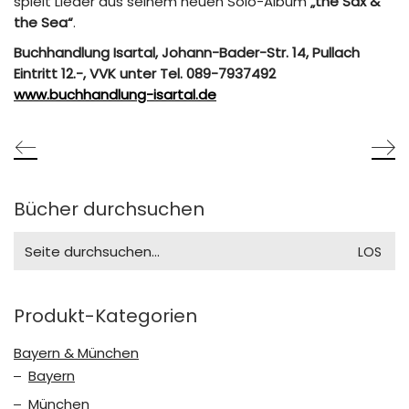
spielt Lieder aus seinem neuen Solo-Album
„the Sax &
the Sea“
.
Buchhandlung Isartal, Johann-Bader-Str. 14, Pullach
Eintritt 12.-, VVK unter Tel. 089-7937492
www.buchhandlung-isartal.de
Bücher durchsuchen
Search
for:
Produkt-Kategorien
Bayern & München
Bayern
München