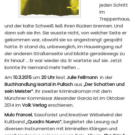
jeden Schritt
im
Treppenhaus,
und der kalte Schweiß ließ ihren Rücken brennen. Und
dann sah sie ihn. Sie wusste nicht, von welcher Seite er
gekommen war, obwohl sie so angestrengt gespäht
hatte. Er stand da, unbeweglich, im Hauseingang auf
der anderen Straßenseite und blickte geradewegs zu
ihr hinauf … Er war wieder da. Er wartete auf sie. Jetzt
konnte ihr niemand mehr helfen …
Am
10.3.2015
um
20 Uhr
liest
Julie Fellmann
in der
Buchhandlung Isartal in Pullach
aus
„Der Schatten und
sein Meister“
. Ihr zweiter Kriminalroman mit dem
Münchner Kommissar Alexander Garcia ist im Oktober
2014 im
Volk Verlag
erschienen.
Mulo Francel
, Saxofonist und kreativer Wirbelwind der
Kultband
„Quadro Nuevo“
, begleitet die Lesung auf
diversen Instrumenten mit kriminellen Klängen und