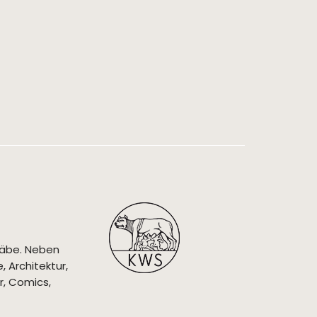
täbe. Neben
 Architektur,
r, Comics,