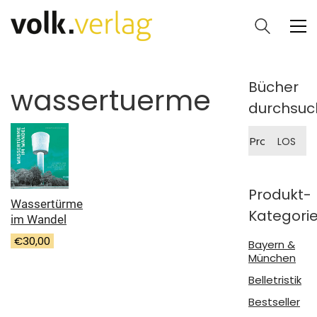
Bücher
wassertuerme
durchsuc
Suche
LOS
nach:
Produkt-
Wassertürme
Kategori
im Wandel
€
30,00
Bayern &
München
Belletristik
Bestseller