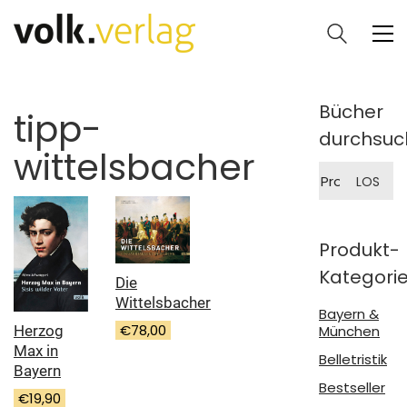
Bücher
tipp-
durchsuc
wittelsbacher
Suche
LOS
nach:
Produkt-
Kategori
Die
Wittelsbacher
Bayern &
€
78,00
Herzog
München
Max in
Belletristik
Bayern
Bestseller
€
19,90