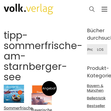
Bücher
tipp-
durchsuc
sommerfrische-
Suche
LOS
nach:
am-
starnberger-
Produkt-
see
Kategori
Bayern &
Angebot!
München
Belletristik
Bestseller
Sommerfrische
Bayerische