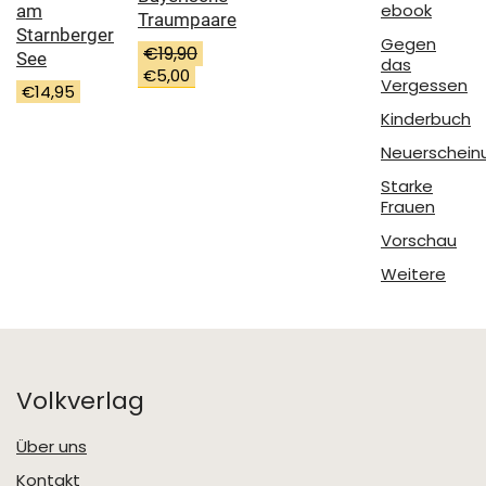
ebook
am
Traumpaare
Starnberger
Gegen
€
19,90
See
das
Ursprünglicher
Aktueller
€
5,00
Vergessen
€
14,95
Preis
Preis
war:
ist:
Kinderbuch
€19,90
€5,00.
Neuerschein
Starke
Frauen
Vorschau
Weitere
Volkverlag
Über uns
Kontakt