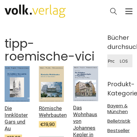
Bücher
tipp-
durchsuc
roemische-vici
Suche
LOS
nach:
Produkt-
Kategori
Bayern &
Das
Römische
Die
München
Wohnhaus
Wehrbauten
Innklöster
Belletristik
von
Gars und
€
19,90
Johannes
Au
Bestseller
Kepler in