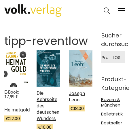
Bücher
tipp-reventlow
durchsuc
Suche
LOS
nach:
Produkt-
Kategori
E-Book:
Die
Joseph
17,99 €
Kehrseite
Bayern &
Leoni
München
des
€
18,00
Heimatgold
deutschen
Belletristik
€
22,00
Wunders
Bestseller
€
16,00