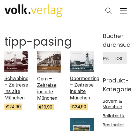
Bücher
tipp-pasing
durchsuc
Suche
LOS
nach:
Obermenzing
Schwabing
Gern –
Produkt-
– Zeitreise
– Zeitreise
Zeitreise
Kategori
ins alte
ins alte
ins alte
München
München
München
Bayern &
München
€
24,90
€
24,90
€
19,90
Belletristik
Bestseller