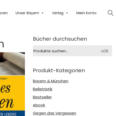
oren
Unser Bayern
Verlag
Mein Konto
Bücher durchsuchen
n
Suche
LOS
nach:
Produkt-Kategorien
Bayern & München
Belletristik
Bestseller
ebook
Gegen das Vergessen