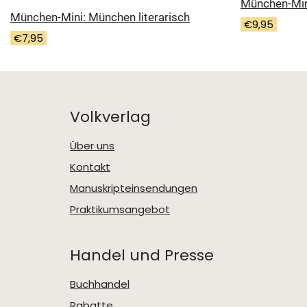
München-Min
München-Mini: München literarisch
€
9,95
€
7,95
Volkverlag
Über uns
Kontakt
Manuskripteinsendungen
Praktikumsangebot
Handel und Presse
Buchhandel
Rabatte