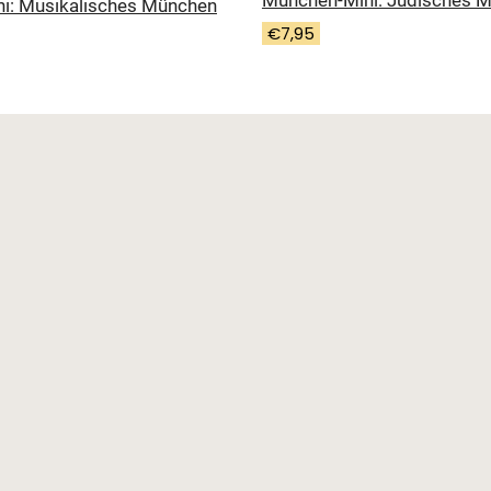
München-Mini: Jüdisches 
i: Musikalisches München
€
7,95