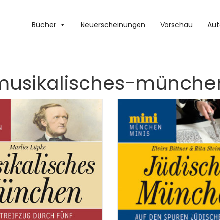
Bücher
Neuerscheinungen
Vorschau
Aut
musikalisches-münche