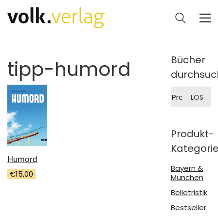
Bücher
tipp-humord
durchsuc
Suche
LOS
nach:
Produkt-
Kategori
Humord
Bayern &
€
15,00
München
Belletristik
Bestseller