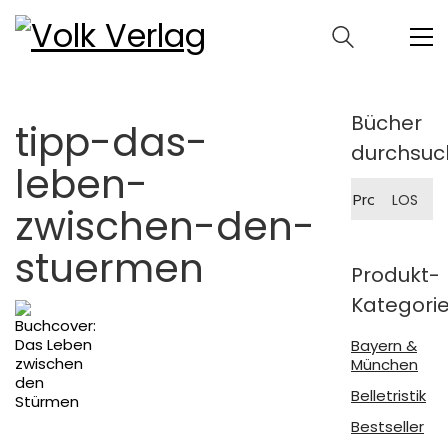
Bücher
tipp-das-
durchsuc
leben-
Suche
LOS
nach:
zwischen-den-
stuermen
Produkt-
Kategori
Bayern &
München
Belletristik
Bestseller