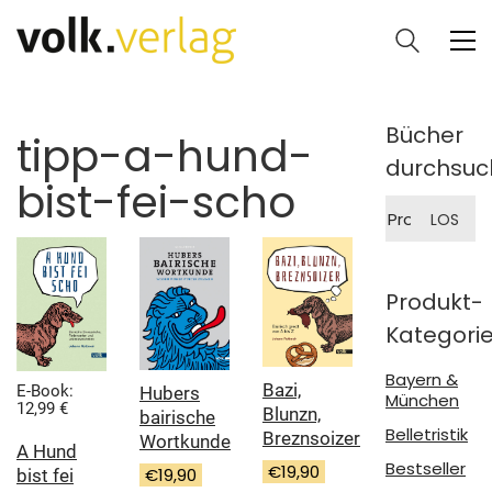
Bücher
tipp-a-hund-
durchsuc
bist-fei-scho
Suche
LOS
nach:
Produkt-
Kategori
Bayern &
Bazi,
E-Book:
Hubers
München
12,99 €
Blunzn,
bairische
Belletristik
Breznsoizer
Wortkunde
A Hund
Bestseller
€
19,90
€
19,90
bist fei