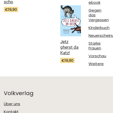
scho
ebook
€
19,90
Gegen
das
Vergessen
Kinderbuch
Neuerschein
Jetz
Starke
gherst da
Frauen
Katz!
Vorschau
€
19,90
Weitere
Volkverlag
Über uns
Kontakt