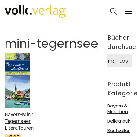
Bücher
mini-tegernsee
durchsuc
Suche
LOS
nach:
Produkt-
Kategori
Bayern &
München
Bayern-Mini:
Belletristik
Tegernseer
LiteraTouren
Bestseller