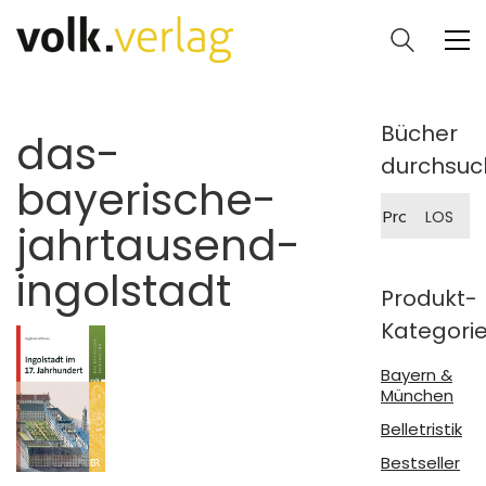
Bücher
das-
durchsuc
bayerische-
Suche
LOS
nach:
jahrtausend-
ingolstadt
Produkt-
Kategori
Bayern &
München
Belletristik
Bestseller