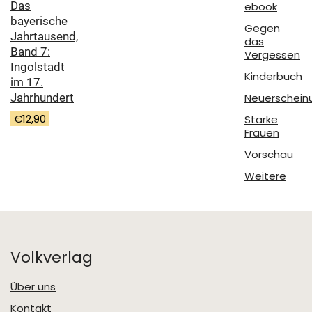
Das
ebook
bayerische
Gegen
Jahrtausend,
das
Band 7:
Vergessen
Ingolstadt
Kinderbuch
im 17.
Neuerschein
Jahrhundert
€
12,90
Starke
Frauen
Vorschau
Weitere
Volkverlag
Über uns
Kontakt