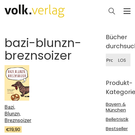
Bücher
bazi-blunzn-
durchsuc
breznsoizer
Suche
LOS
nach:
Produkt-
Kategori
Bayern &
Bazi,
München
Blunzn,
Belletristik
Breznsoizer
Bestseller
€
19,90