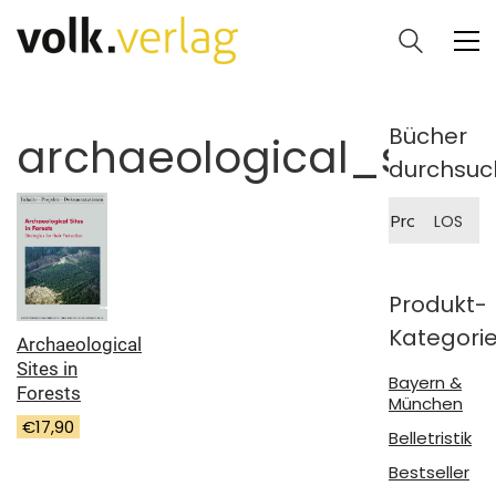
Bücher
archaeological_sites
durchsuc
Suche
LOS
nach:
Produkt-
Kategori
Archaeological
Sites in
Bayern &
Forests
München
€
17,90
Belletristik
Bestseller